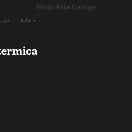
Moto Arte Garage
acto
MÁS
termica