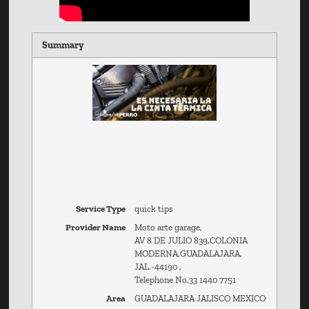
Summary
Service Type
quick tips
Provider Name
Moto arte garage
,
AV 8 DE JULIO 839
,
COLONIA
MODERNA
,
GUADALAJARA,
JAL.
-
44190
,
Telephone No.33 1440 7751
Area
GUADALAJARA JALISCO MEXICO