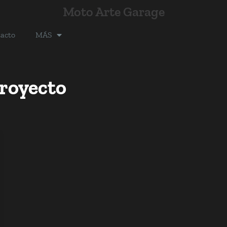
Moto Arte Garage
acto
MÁS
royecto