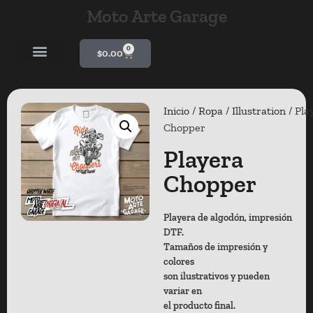
Moto Arte Garage
0
$
0.00
Inicio
/
Ropa
/
Illustration
/ Pla
Chopper
Playera
Chopper
Playera de algodón, impresión
DTF.
Tamaños de impresión y
colores
son ilustrativos y pueden
variar en
el producto final.